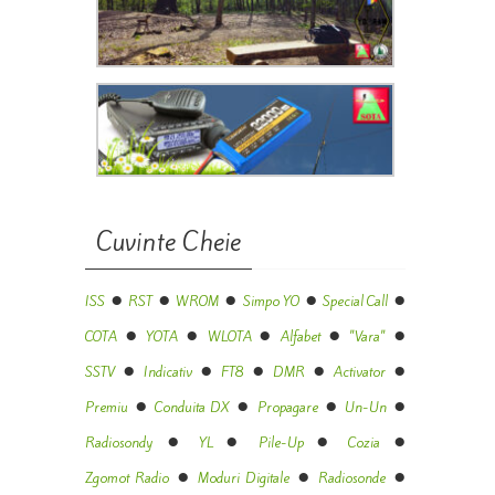
Cuvinte Cheie
●
●
●
●
●
ISS
RST
WROM
Simpo YO
Special Call
●
●
●
●
●
COTA
YOTA
WLOTA
Alfabet
"Vara"
●
●
●
●
●
SSTV
Indicativ
FT8
DMR
Activator
●
●
●
●
Premiu
Conduita DX
Propagare
Un-Un
●
●
●
●
Radiosondy
YL
Pile-Up
Cozia
●
●
●
Zgomot Radio
Moduri Digitale
Radiosonde