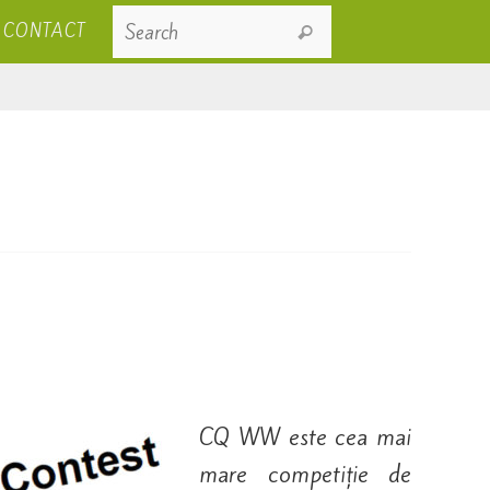
Search for:
CONTACT
Search
CQ WW este cea mai
mare competiție de