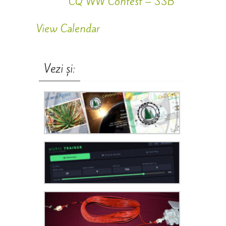
CQ WW Contest – SSB
View Calendar
Vezi și: