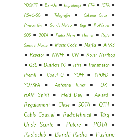
●
●
●
●
●
YO6KPT
Bal-Un
Impedanță
FT4
IOTA
●
●
●
RS41-SG
Telegrafie
Cabana Cuca
●
●
●
●
Prescurtări
Sonde Meteo
Yagi
RoWaves
●
●
●
●
●
SOS
BOTA
Piatra Mare
Hunter
Paște
●
●
●
Morse Code
Mățău
APRS
Samuel Morse
●
●
●
●
Repetor
WWFF
CW
Rover Warthog
●
●
●
●
●
QSL
Districte YO
Tetra
Transmatch
●
●
●
●
Premii
Codul Q
YOFF
YP0FD
●
●
●
DX
YO7KFA
Antenna Tuner
●
●
●
HAM Spirit
Field Day
Award
●
●
●
●
Regulament
Clase
SOTA
QTH
●
●
●
Cablu Coaxial
Radiotehnică
Târg
●
●
●
Unde Scurte
Putere
POTA
●
●
Bandă Radio
Pasiune
Radioclub