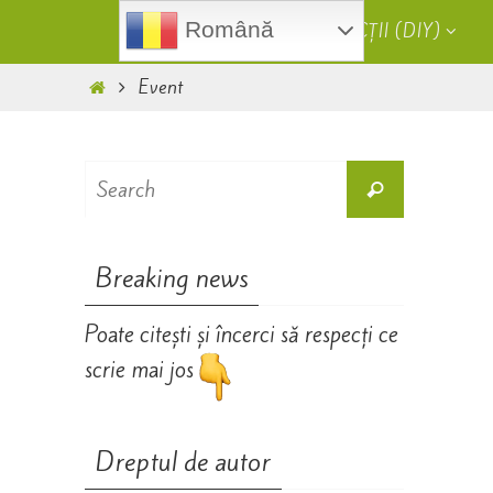
Skip
Skip
Română
HOME
CONSTRUCȚII (DIY)
to
to
content
Home
Event
content
Search
Search
for:
Breaking news
Poate citești și încerci să respecți ce
scrie mai jos
Dreptul de autor