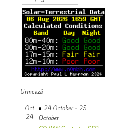
Urmează
Featured
Oct
24 October
-
25
24
October