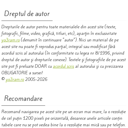
Dreptul de autor
Drepturile de autor pentru toate materialele din acest site (texte,
fotografii, filme, video, grafică, titluri, etc), aparţin în exclusivitate
yo3ram.ro
(denumit în continuare "autor"). Nici un material de pe
acest site nu poate fi reprodus parţial, integral sau modificat fără
acordul scris al autorului (în conformitate cu legea nr 8/1996, privind
dreptul de autor şi drepturile conexe). Textele şi fotografiile de pe acest
site pot fi preluate DOAR cu
acordul
scris
al autorului şi cu precizarea
OBLIGATORIE a sursei!
©
yo3ram.ro
2005-2026
Recomandare
Recomand navigarea pe acest site pe un ecran mai mare, la o rezoluție
de cel puțin 1200 pixeli pe orizontală, deoarece unele articole conțin
tabele care nu se pot vedea bine la o rezoluție mai mică sau pe telefon.