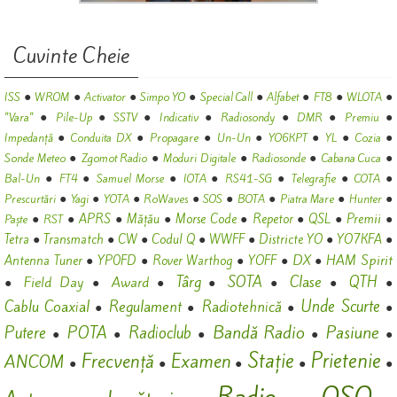
Cuvinte Cheie
●
●
●
●
●
●
●
●
ISS
WROM
Activator
Simpo YO
Special Call
Alfabet
FT8
WLOTA
●
●
●
●
●
●
●
"Vara"
Pile-Up
SSTV
Indicativ
Radiosondy
DMR
Premiu
●
●
●
●
●
●
●
Impedanță
Conduita DX
Propagare
Un-Un
YO6KPT
YL
Cozia
●
●
●
●
●
Sonde Meteo
Zgomot Radio
Moduri Digitale
Radiosonde
Cabana Cuca
●
●
●
●
●
●
●
Bal-Un
FT4
Samuel Morse
IOTA
RS41-SG
Telegrafie
COTA
●
●
●
●
●
●
●
●
Prescurtări
Yagi
YOTA
RoWaves
SOS
BOTA
Piatra Mare
Hunter
●
●
●
●
●
●
●
●
APRS
Mățău
Morse Code
Repetor
QSL
Premii
Paște
RST
●
●
●
●
●
●
●
Tetra
Transmatch
CW
Codul Q
WWFF
Districte YO
YO7KFA
DX
HAM Spirit
●
●
●
●
●
Antenna Tuner
YP0FD
Rover Warthog
YOFF
Târg
SOTA
Clase
QTH
Field Day
Award
●
●
●
●
●
●
●
Unde Scurte
Cablu Coaxial
Regulament
Radiotehnică
●
●
●
●
Bandă Radio
Pasiune
Putere
POTA
Radioclub
●
●
●
●
●
Stație
Prietenie
Frecvență
Examen
ANCOM
●
●
●
●
●