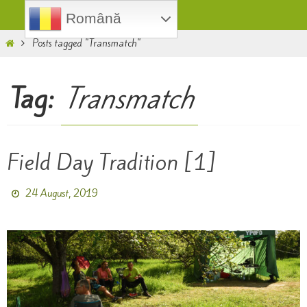
Skip
Română
to
Home
Posts tagged "Transmatch"
content
Tag:
Transmatch
Field Day Tradition [1]
24 August, 2019